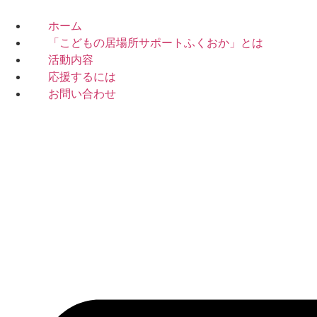
コ
ン
ホーム
テ
「こどもの居場所サポートふくおか」とは
ン
活動内容
ツ
応援するには
に
お問い合わせ
ス
キ
ッ
プ