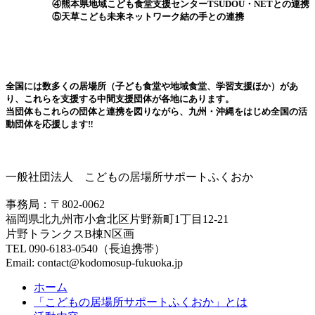
④熊本県地域こども食堂支援センターTSUDOU・NETとの連携
⑤天草こども未来ネットワーク結の手との連携
全国には数多くの居場所（子ども食堂や地域食堂、学習支援ほか）があ
り、これらを支援する中間支援団体が各地にあります。
当団体もこれらの団体と連携を図りながら、九州・沖縄をはじめ全国の活
動団体を応援します‼
一般社団法人 こどもの居場所サポートふくおか
事務局：〒802-0062
福岡県北九州市小倉北区片野新町1丁目12-21
片野トランクスB棟N区画
TEL 090-6183-0540（長迫携帯）
Email: contact@kodomosup-fukuoka.jp
ホーム
「こどもの居場所サポートふくおか」とは