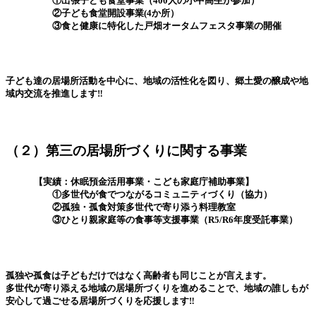
①出張子ども食堂事業（400人の小中高生が参加）
②子ども食堂開設事業(4か所）
③食と健康に特化した戸畑オータムフェスタ事業の開催
子ども達の居場所活動を中心に、地域の活性化を図り、郷土愛の醸成や地
域内交流を推進します‼
（２）第三の居場所づくりに関する事業
【実績：休眠預金活用事業・こども家庭庁補助事業】
①多世代が食でつながるコミュニティづくり（協力）
②孤独・孤食対策多世代で寄り添う料理教室
③ひとり親家庭等の食事等支援事業（R5/R6年度受託事業）
孤独や孤食は子どもだけではなく高齢者も同じことが言えます。
多世代が寄り添える地域の居場所づくりを進めることで、地域の誰しもが
安心して過ごせる居場所づくりを応援します‼