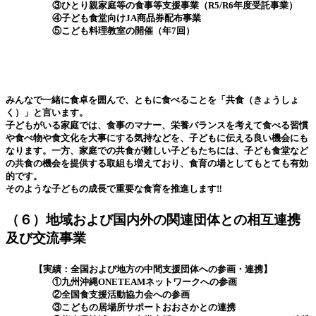
③ひとり親家庭等の食事等支援事業（R5/R6年度受託事業）
④子ども食堂向けJA商品券配布事業
⑤こども料理教室の開催（年7回）
みんなで一緒に食卓を囲んで、ともに食べることを「共食（きょうしょ
く）」と言います。
子どもがいる家庭では、食事のマナー、栄養バランスを考えて食べる習慣
や食べ物や食文化を大事にする気持などを、子どもに伝える良い機会にも
なります。一方、家庭での共食が難しい子どもたちには、子ども食堂など
の共食の機会を提供する取組も増えており、食育の場としてもとても有効
的です。
そのような子どもの成長で重要な食育を推進します‼
（６）地域および国内外の関連団体との相互連携
及び交流事業
【実績：全国および地方の中間支援団体への参画・連携】
①九州沖縄ONETEAMネットワークへの参画
②全国食支援活動協力会への参画
③こどもの居場所サポートおおさかとの連携