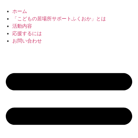
コ
ン
ホーム
テ
「こどもの居場所サポートふくおか」とは
ン
活動内容
ツ
応援するには
に
お問い合わせ
ス
キ
ッ
プ